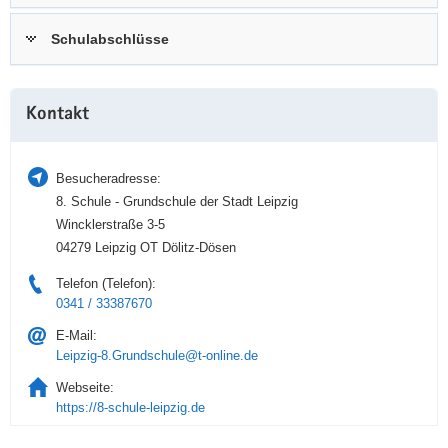
a
n
Schulabschlüsse
v
i
g
Weitere
a
Kontakt
Information
t
i
Besucheradresse:
o
8. Schule - Grundschule der Stadt Leipzig
n
Wincklerstraße 3-5
04279 Leipzig OT Dölitz-Dösen
Telefon (Telefon):
0341 / 33387670
E-Mail:
Leipzig-8.Grundschule@t-online.de
Webseite:
https://8-schule-leipzig.de