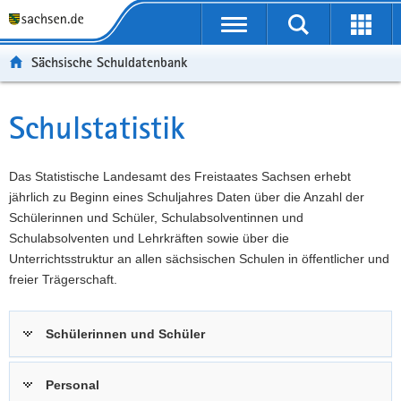
P
Portalübergreifende
o
P
Navigation
Suche
Erweit
r
o
H
starten
öffnen
Sächsische Schuldatenbank
t
r
a
W
a
t
u
e
S
l
a
p
i
e
Schulstatistik
Hauptinhalt
ü
l
t
t
r
b
n
i
e
v
e
a
n
r
i
Das Statistische Landesamt des Freistaates Sachsen erhebt
r
v
h
e
c
jährlich zu Beginn eines Schuljahres Daten über die Anzahl der
g
i
a
I
e
Schülerinnen und Schüler, Schulabsolventinnen und
r
g
l
n
Schulabsolventen und Lehrkräften sowie über die
e
a
t
f
Unterrichtsstruktur an allen sächsischen Schulen in öffentlicher und
i
t
o
freier Trägerschaft.
f
i
r
e
o
m
Schülerinnen und Schüler
n
n
a
d
t
e
i
Personal
N
o