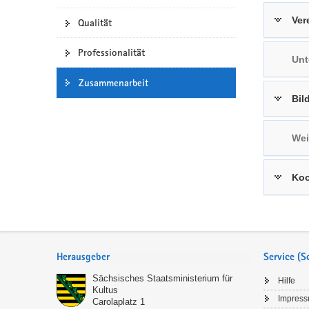
a
n
Ver
Qualität
v
i
Professionalität
Unt
g
a
Zusammenarbeit
t
Bil
i
o
Wei
n
Koo
Service
Herausgeber
Service (
Sächsisches Staatsministerium für
Hilfe
Kultus
Impres
Carolaplatz 1