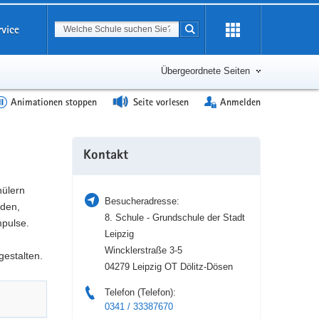
Suchbegriff
rvice
Suche starten
Erweiterung
öffnen
Übergeordnete Seiten
Animationen stoppen
Seite vorlesen
Anmelden
Weitere
Kontakt
Information
hülern
Besucheradresse:
nden,
8. Schule - Grundschule der Stadt
pulse.
Leipzig
Wincklerstraße 3-5
gestalten.
04279 Leipzig OT Dölitz-Dösen
Telefon (Telefon):
0341 / 33387670