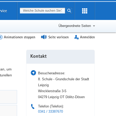
Suchbegriff
rvice
Suche starten
Erweiterung
öffnen
Übergeordnete Seiten
Animationen stoppen
Seite vorlesen
Anmelden
Weitere
Kontakt
Information
 an, um
Besucheradresse:
turellen
8. Schule - Grundschule der Stadt
Leipzig
Wincklerstraße 3-5
04279 Leipzig OT Dölitz-Dösen
Telefon (Telefon):
0341 / 33387670