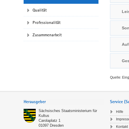
a
n
Qualität
Lei
v
i
Professionalität
g
Son
a
Zusammenarbeit
t
Auf
i
o
n
Ges
Quelle: Ein
Service
Herausgeber
Service (
Sächsisches Staatsministerium für
Hilfe
Kultus
Impres
Carolaplatz 1
01097
Dresden
Kontakt