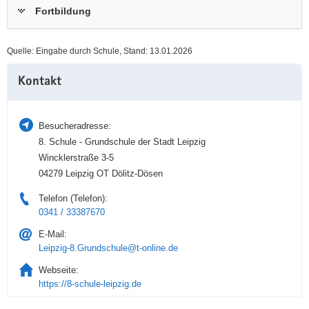
Fortbildung
a
n
v
i
Quelle: Eingabe durch Schule, Stand: 13.01.2026
g
Weitere
a
Kontakt
Information
t
i
o
Besucheradresse:
n
8. Schule - Grundschule der Stadt Leipzig
Wincklerstraße 3-5
04279 Leipzig OT Dölitz-Dösen
Telefon (Telefon):
0341 / 33387670
E-Mail:
Leipzig-8.Grundschule@t-online.de
Webseite:
https://8-schule-leipzig.de