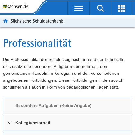
P
Portalübergreifende
o
P
Navigation
Suche
Erweit
r
o
H
starten
öffnen
Sächsische Schuldatenbank
t
r
a
W
a
t
u
e
S
l
a
p
i
e
Professionalität
Hauptinhalt
ü
l
t
t
r
b
n
i
e
v
e
a
n
r
i
Die Professionalität der Schule zeigt sich anhand der Lehrkräfte,
r
v
h
e
c
die zusätzliche besondere Aufgaben übernehmen, dem
g
i
a
I
e
gemeinsamen Handeln im Kollegium und den verschiedenen
r
g
l
n
angebotenen Fortbildungen. Diese Fortbildungen finden sowohl
e
a
t
f
schulintern als auch in Form von pädagogischen Tagen statt.
i
t
o
f
i
r
Besondere Aufgaben (Keine Angabe)
e
o
m
n
n
a
d
t
Kollegiumsarbeit
e
i
N
o