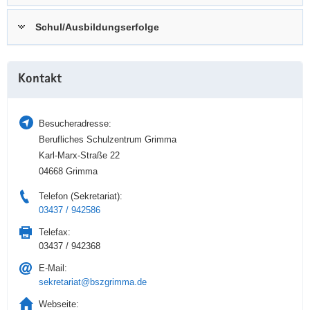
a
n
Schul/Ausbildungserfolge
v
i
g
Weitere
a
Kontakt
Information
t
i
Besucheradresse:
o
Berufliches Schulzentrum Grimma
n
Karl-Marx-Straße 22
04668 Grimma
Telefon (Sekretariat):
03437 / 942586
Telefax:
03437 / 942368
E-Mail:
sekretariat@bszgrimma.de
Webseite: