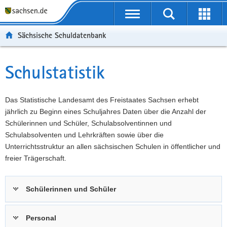
P
Portalübergreifende
o
P
Navigation
Suche
Erweit
r
o
H
starten
öffnen
Sächsische Schuldatenbank
t
r
a
W
a
t
u
e
S
l
a
p
i
e
Schulstatistik
Hauptinhalt
ü
l
t
t
r
b
n
i
e
v
e
a
n
r
i
Das Statistische Landesamt des Freistaates Sachsen erhebt
r
v
h
e
c
jährlich zu Beginn eines Schuljahres Daten über die Anzahl der
g
i
a
I
e
Schülerinnen und Schüler, Schulabsolventinnen und
r
g
l
n
Schulabsolventen und Lehrkräften sowie über die
e
a
t
f
Unterrichtsstruktur an allen sächsischen Schulen in öffentlicher und
i
t
o
freier Trägerschaft.
f
i
r
e
o
m
Schülerinnen und Schüler
n
n
a
d
t
e
i
Personal
N
o