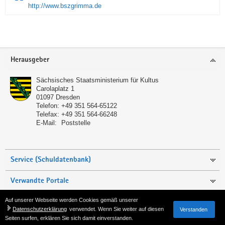
http://www.bszgrimma.de
Service
Herausgeber
Sächsisches Staatsministerium für Kultus
Carolaplatz 1
01097
Dresden
Telefon:
+49 351 564-65122
Telefax:
+49 351 564-66248
E-Mail:
Poststelle
Service (Schuldatenbank)
Verwandte Portale
Auf unserer Webseite werden Cookies gemäß unserer
Seite empfehlen
Datenschutzerklärung
verwendet. Wenn Sie weiter auf diesen
Verstanden
Seiten surfen, erklären Sie sich damit einverstanden.