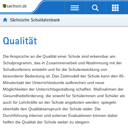
P
Portalübergreifende
o
P
Navigation
Suche
Erweit
r
o
H
starten
öffnen
Sächsische Schuldatenbank
t
r
a
W
a
t
u
e
S
l
a
p
i
e
Qualität
Hauptinhalt
ü
l
t
t
r
b
n
i
e
v
e
a
n
r
i
Die Ansprüche an die Qualität einer Schule sind erkennbar am
r
v
h
e
c
Schulprogramm, das in Zusammenarbeit und Abstimmung mit der
g
i
a
I
e
Schulkonferenz entsteht und für die Schulentwicklung von
r
g
l
n
besonderer Bedeutung ist. Das Zeitmodell der Schule kann den 45-
e
a
t
f
Minutentakt der Unterrichtsstunde aufbrechen und neue
i
t
o
Möglichkeiten der Unterrichtsgestaltung schaffen. Maßnahmen der
f
i
r
Gesundheitsförderung, die sowohl für Schülerinnen und Schüler als
e
o
m
auch für Lehrkräfte an der Schule angeboten werden, spiegeln
n
n
a
ebenfalls den Qualitätsanspruch der Schule wider. Die
d
t
Durchführung interner und externer Evaluationen können dabei
e
i
helfen die Qualität der Schule weiter zu steigern.
N
o