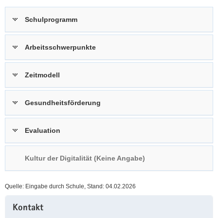
a
n
Schulprogramm
v
i
g
Arbeitsschwerpunkte
a
t
Zeitmodell
i
o
n
Gesundheitsförderung
Evaluation
Kultur der Digitalität (Keine Angabe)
Quelle: Eingabe durch Schule, Stand: 04.02.2026
Weitere
Kontakt
Information