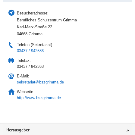
Besucheradresse:
Berufliches Schulzentrum Grimma
Karl-Marx-Straße 22
04668 Grimma
Telefon (Sekretariat):
03437 / 942586
Telefax:
03437 / 942368
E-Mail:
sekretariat@bszgrimma.de
Webseite:
http://www.bszgrimma.de
Service
Herausgeber