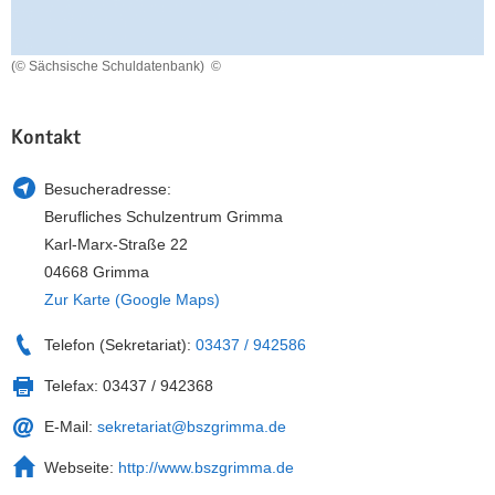
a
n
v
(© Sächsische Schuldatenbank)
©
i
g
a
Kontakt
t
i
Besucheradresse:
o
Berufliches Schulzentrum Grimma
n
Karl-Marx-Straße 22
04668 Grimma
Zur Karte (Google Maps)
Telefon (Sekretariat):
03437 / 942586
Telefax:
03437 / 942368
E-Mail:
sekretariat@bszgrimma.de
Webseite:
http://www.bszgrimma.de