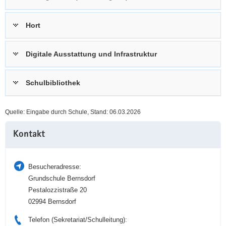
a
n
v
Hort
i
g
Digitale Ausstattung und Infrastruktur
a
t
i
Schulbibliothek
o
n
Quelle: Eingabe durch Schule, Stand: 06.03.2026
Weitere
Kontakt
Information
Besucheradresse:
Grundschule Bernsdorf
Pestalozzistraße 20
02994 Bernsdorf
Telefon (Sekretariat/Schulleitung):