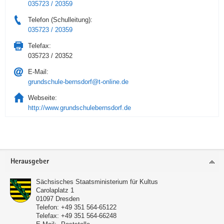
035723 / 20359
Telefon (Schulleitung):
035723 / 20359
Telefax:
035723 / 20352
E-Mail:
grundschule-bernsdorf@t-online.de
Webseite:
http://www.grundschulebernsdorf.de
Service
Herausgeber
Sächsisches Staatsministerium für Kultus
Carolaplatz 1
01097
Dresden
Telefon:
+49 351 564-65122
Telefax:
+49 351 564-66248