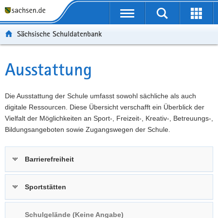
P
Portalübergreifende
o
P
Navigation
Suche
Erweit
r
o
H
starten
öffnen
Sächsische Schuldatenbank
t
r
a
W
a
t
u
e
S
l
a
p
i
e
Ausstattung
Hauptinhalt
ü
l
t
t
r
b
n
i
e
v
e
a
n
r
i
Die Ausstattung der Schule umfasst sowohl sächliche als auch
r
v
h
e
c
digitale Ressourcen. Diese Übersicht verschafft ein Überblick der
g
i
a
I
e
Vielfalt der Möglichkeiten an Sport-, Freizeit-, Kreativ-, Betreuungs-,
r
g
l
n
Bildungsangeboten sowie Zugangswegen der Schule.
e
a
t
f
i
t
o
Barrierefreiheit
f
i
r
e
o
m
n
n
a
Sportstätten
d
t
e
i
Schulgelände (Keine Angabe)
N
o