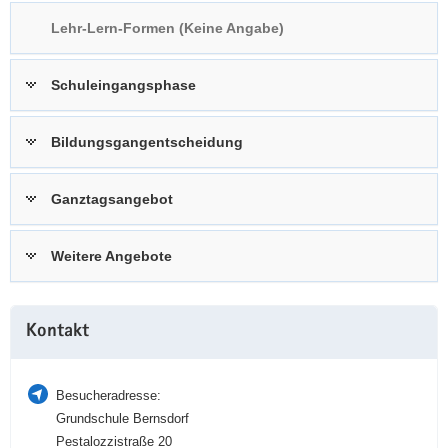
a
n
Lehr-Lern-Formen (Keine Angabe)
v
i
Schuleingangsphase
g
a
t
Bildungsgangentscheidung
i
o
Ganztagsangebot
n
Weitere Angebote
Weitere
Kontakt
Information
Besucheradresse:
Grundschule Bernsdorf
Pestalozzistraße 20