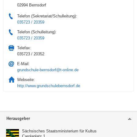
02994 Bernsdorf
Telefon (Sekretariat/Schulleitung):
035723 / 20359
Telefon (Schulleitung):
035723 / 20359
Telefax:
035723 / 20352
E-Mail:
grundschule-bernsdorf@t-online.de
Webseite:
http://www.grundschulebernsdorf.de
Service
Herausgeber
Sächsisches Staatsministerium für Kultus
Carolaplatz 1