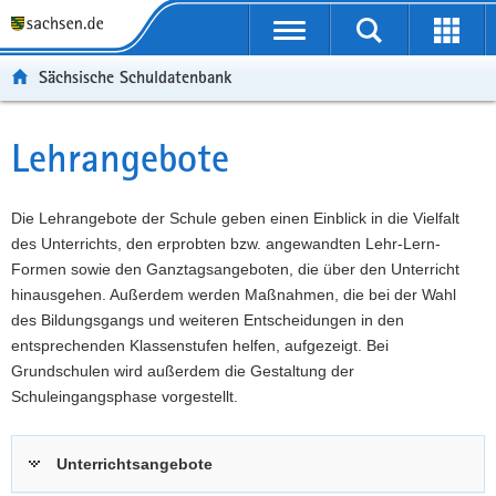
P
Portalübergreifende
o
P
Navigation
Suche
Erweit
r
o
H
starten
öffnen
Sächsische Schuldatenbank
t
r
a
W
a
t
u
e
S
l
a
p
i
e
Lehrangebote
Hauptinhalt
ü
l
t
t
r
b
n
i
e
v
e
a
n
r
i
Die Lehrangebote der Schule geben einen Einblick in die Vielfalt
r
v
h
e
c
des Unterrichts, den erprobten bzw. angewandten Lehr-Lern-
g
i
a
I
e
Formen sowie den Ganztagsangeboten, die über den Unterricht
r
g
l
n
hinausgehen. Außerdem werden Maßnahmen, die bei der Wahl
e
a
t
f
des Bildungsgangs und weiteren Entscheidungen in den
i
t
o
entsprechenden Klassenstufen helfen, aufgezeigt. Bei
f
i
r
Grundschulen wird außerdem die Gestaltung der
e
o
m
Schuleingangsphase vorgestellt.
n
n
a
d
t
Unterrichtsangebote
e
i
N
o