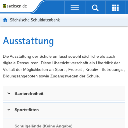
P
Portalübergreifende
o
P
Navigation
Suche
Erweit
r
o
H
starten
öffnen
Sächsische Schuldatenbank
t
r
a
W
a
t
u
e
S
l
a
p
i
e
Ausstattung
Hauptinhalt
ü
l
t
t
r
b
n
i
e
v
e
a
n
r
i
Die Ausstattung der Schule umfasst sowohl sächliche als auch
r
v
h
e
c
digitale Ressourcen. Diese Übersicht verschafft ein Überblick der
g
i
a
I
e
Vielfalt der Möglichkeiten an Sport-, Freizeit-, Kreativ-, Betreuungs-,
r
g
l
n
Bildungsangeboten sowie Zugangswegen der Schule.
e
a
t
f
i
t
o
Barrierefreiheit
f
i
r
e
o
m
n
n
a
Sportstätten
d
t
e
i
Schulgelände (Keine Angabe)
N
o