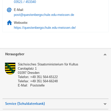
03521 / 453340
E-Mail:
post@questenbergschule.edu-meissen.de
Webseite:
https://questenbergschule.edu-meissen.de/
Service
Herausgeber
Sächsisches Staatsministerium für Kultus
Carolaplatz 1
01097
Dresden
Telefon:
+49 351 564-65122
Telefax:
+49 351 564-66248
E-Mail:
Poststelle
Service (Schuldatenbank)