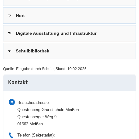
a
n
v
Hort
i
g
Digitale Ausstattung und Infrastruktur
a
t
i
Schulbibliothek
o
n
Quelle: Eingabe durch Schule, Stand: 10.02.2025
Weitere
Kontakt
Information
Besucheradresse:
Questenberg-Grundschule Meißen
Questenberger Weg 9
01662 Meißen
Telefon (Sekretariat):