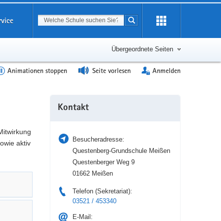
Suchbegriff
rvice
Suche starten
Erweiterung
öffnen
Übergeordnete Seiten
Animationen stoppen
Seite vorlesen
Anmelden
Weitere
Kontakt
Information
Mitwirkung
Besucheradresse:
owie aktiv
Questenberg-Grundschule Meißen
Questenberger Weg 9
01662 Meißen
Telefon (Sekretariat):
03521 / 453340
E-Mail: