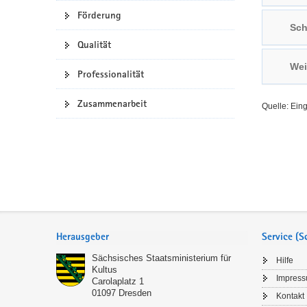
Förderung
a
n
Sch
v
Qualität
i
g
Wei
Professionalität
a
t
Zusammenarbeit
Quelle: Ein
i
o
n
Service
Herausgeber
Service (
Sächsisches Staatsministerium für
Hilfe
Kultus
Impres
Carolaplatz 1
01097
Dresden
Kontakt