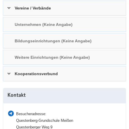
a
n
Vereine / Verbände
v
i
Unternehmen (Keine Angabe)
g
a
t
Bildungseinrichtungen (Keine Angabe)
i
o
Weitere Einrichtungen (Keine Angabe)
n
Kooperationsverbund
Weitere
Kontakt
Information
Besucheradresse:
Questenberg-Grundschule Meißen
Questenberger Weg 9