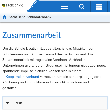
P
Portalübergreifende
o
P
Navigation
Suche
Erweit
r
o
H
starten
öffnen
Sächsische Schuldatenbank
t
r
a
W
a
t
u
e
S
l
a
p
i
e
Zusammenarbeit
Hauptinhalt
ü
l
t
t
r
b
n
i
e
v
e
a
n
r
i
Um die Schule kreativ mitzugestalten, ist das Mitwirken von
r
v
h
e
c
Schülerinnen und Schülern sowie Eltern entscheidend. Die
g
i
a
I
e
Zusammenarbeit mit regionalen Vereinen, Verbänden,
r
g
l
n
Unternehmen und anderen Bildungseinrichtungen gibt dabei neue,
e
a
t
f
spannende Impulse. Schulen können sich in einem
i
t
o
Kooperationsverbund
vernetzen, um die sonderpädagogische
f
i
r
Förderung und den inklusiven Unterricht zu sichern und zu
e
o
m
gestalten.
n
n
a
d
t
Eltern
e
i
N
o