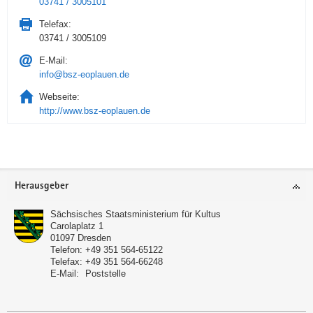
03741 / 3005101
Telefax:
03741 / 3005109
E-Mail:
info@bsz-eoplauen.de
Webseite:
http://www.bsz-eoplauen.de
Service
Herausgeber
Sächsisches Staatsministerium für Kultus
Carolaplatz 1
01097
Dresden
Telefon:
+49 351 564-65122
Telefax:
+49 351 564-66248
E-Mail:
Poststelle