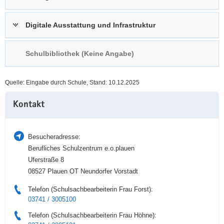
a
n
v
Digitale Ausstattung und Infrastruktur
i
g
Schulbibliothek (Keine Angabe)
a
t
i
Quelle: Eingabe durch Schule, Stand: 10.12.2025
o
Weitere
n
Kontakt
Information
Besucheradresse:
Berufliches Schulzentrum e.o.plauen
Uferstraße 8
08527 Plauen OT Neundorfer Vorstadt
Telefon (Schulsachbearbeiterin Frau Forst):
03741 / 3005100
Telefon (Schulsachbearbeiterin Frau Höhne):