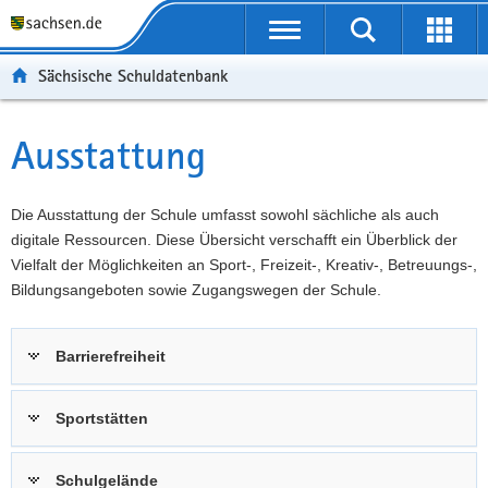
P
Portalübergreifende
o
P
Navigation
Suche
Erweit
r
o
H
starten
öffnen
Sächsische Schuldatenbank
t
r
a
W
a
t
u
e
S
l
a
p
i
e
Ausstattung
Hauptinhalt
ü
l
t
t
r
b
n
i
e
v
e
a
n
r
i
Die Ausstattung der Schule umfasst sowohl sächliche als auch
r
v
h
e
c
digitale Ressourcen. Diese Übersicht verschafft ein Überblick der
g
i
a
I
e
Vielfalt der Möglichkeiten an Sport-, Freizeit-, Kreativ-, Betreuungs-,
r
g
l
n
Bildungsangeboten sowie Zugangswegen der Schule.
e
a
t
f
i
t
o
Barrierefreiheit
f
i
r
e
o
m
n
n
a
Sportstätten
d
t
e
i
Schulgelände
N
o