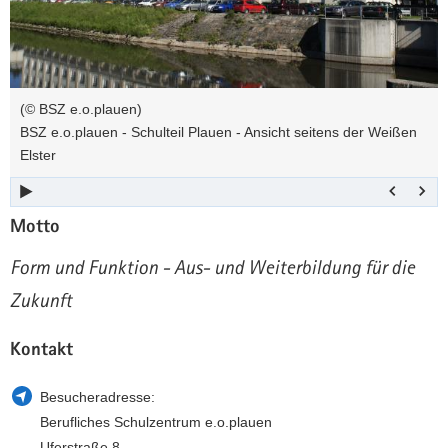
Ansicht
a
n
seitens
v
der
i
Weißen
g
(© BSZ e.o.plauen)
Elster
a
BSZ e.o.plauen - Schulteil Plauen - Ansicht seitens der Weißen
t
Elster
i
o
n
Motto
Form und Funktion - Aus- und Weiterbildung für die
Zukunft
Kontakt
Besucheradresse:
Berufliches Schulzentrum e.o.plauen
Uferstraße 8