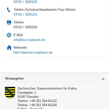
03741 / 3005100
Telefon (Schulsachbearbeiterin Frau Höhne):
03741 / 3005101
Telefax:
03741 / 3005109
E-Mail:
info@bsz-eoplauen.de
Webseite:
http://www.bsz-eoplauen.de
Service
Herausgeber
Sächsisches Staatsministerium für Kultus
Carolaplatz 1
01097
Dresden
Telefon:
+49 351 564-65122
Telefax:
+49 351 564-66248