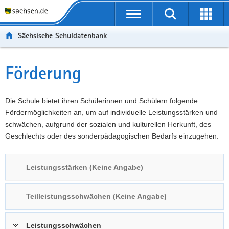
P
Portalübergreifende
o
P
Navigation
Suche
Erweit
r
o
H
starten
öffnen
Sächsische Schuldatenbank
t
r
a
W
a
t
u
e
S
l
a
p
i
e
Förderung
Hauptinhalt
ü
l
t
t
r
b
n
i
e
v
e
a
n
r
i
Die Schule bietet ihren Schülerinnen und Schülern folgende
r
v
h
e
c
Fördermöglichkeiten an, um auf individuelle Leistungsstärken und –
g
i
a
I
e
schwächen, aufgrund der sozialen und kulturellen Herkunft, des
r
g
l
n
Geschlechts oder des sonderpädagogischen Bedarfs einzugehen.
e
a
t
f
i
t
o
Leistungsstärken (Keine Angabe)
f
i
r
e
o
m
n
n
a
Teilleistungsschwächen (Keine Angabe)
d
t
e
i
Leistungsschwächen
N
o