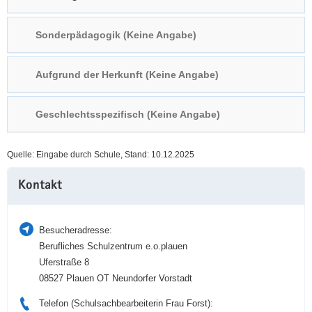
a
n
v
Sonderpädagogik (Keine Angabe)
i
g
Aufgrund der Herkunft (Keine Angabe)
a
t
i
Geschlechtsspezifisch (Keine Angabe)
o
n
Quelle: Eingabe durch Schule, Stand: 10.12.2025
Weitere
Kontakt
Information
Besucheradresse:
Berufliches Schulzentrum e.o.plauen
Uferstraße 8
08527 Plauen OT Neundorfer Vorstadt
Telefon (Schulsachbearbeiterin Frau Forst):