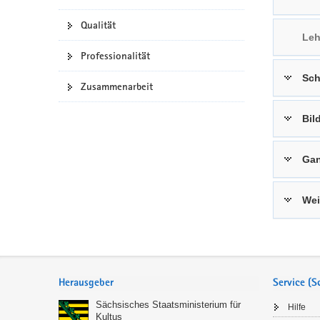
a
n
Qualität
v
Leh
i
Professionalität
g
Sch
a
Zusammenarbeit
t
i
Bil
o
n
Gan
Wei
Service
Herausgeber
Service (
Sächsisches Staatsministerium für
Hilfe
Kultus