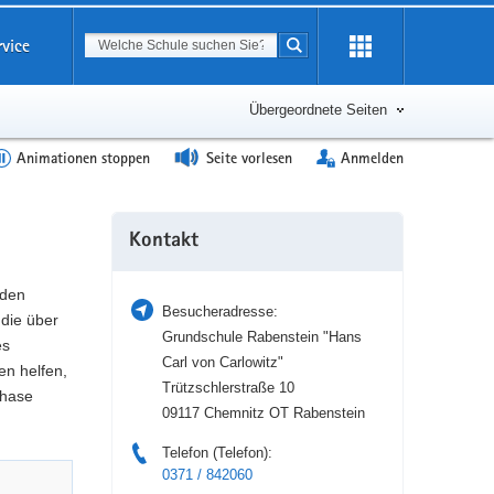
Suchbegriff
rvice
Suche starten
Erweiterung
öffnen
Übergeordnete Seiten
Animationen stoppen
Seite vorlesen
Anmelden
Weitere
Kontakt
Information
 den
Besucheradresse:
die über
Grundschule Rabenstein "Hans
es
Carl von Carlowitz"
en helfen,
Trützschlerstraße 10
phase
09117 Chemnitz OT Rabenstein
Telefon (Telefon):
0371 / 842060