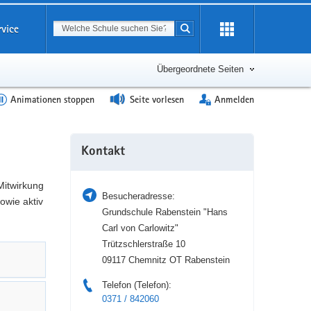
Suchbegriff
rvice
Suche starten
Erweiterung
öffnen
Übergeordnete Seiten
Animationen stoppen
Seite vorlesen
Anmelden
Weitere
Kontakt
Information
Mitwirkung
Besucheradresse:
owie aktiv
Grundschule Rabenstein "Hans
Carl von Carlowitz"
Trützschlerstraße 10
09117 Chemnitz OT Rabenstein
Telefon (Telefon):
0371 / 842060