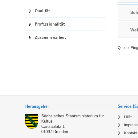
a
n
Qualität
Sch
v
i
Professionalität
g
Wei
a
Zusammenarbeit
t
Quelle: Ein
i
o
n
Service
Herausgeber
Service (
Sächsisches Staatsministerium für
Hilfe
Kultus
Impres
Carolaplatz 1
01097
Dresden
Kontakt