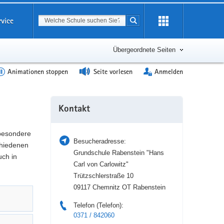
Suchbegriff
rvice
Suche starten
Erweiterung
öffnen
Übergeordnete Seiten
Animationen stoppen
Seite vorlesen
Anmelden
Weitere
Kontakt
Information
 besondere
Besucheradresse:
hiedenen
Grundschule Rabenstein "Hans
uch in
Carl von Carlowitz"
Trützschlerstraße 10
09117 Chemnitz OT Rabenstein
Telefon (Telefon):
0371 / 842060