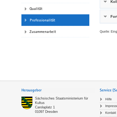
Kol
a
n
Qualität
v
For
i
Professionalität
g
a
Zusammenarbeit
Quelle: Ein
t
i
o
n
Service
Herausgeber
Service (
Sächsisches Staatsministerium für
Hilfe
Kultus
Impres
Carolaplatz 1
01097
Dresden
Kontakt