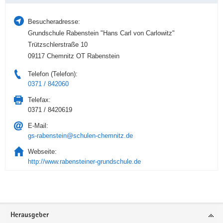
Besucheradresse:
Grundschule Rabenstein "Hans Carl von Carlowitz"
Trützschlerstraße 10
09117 Chemnitz OT Rabenstein
Telefon (Telefon):
0371 / 842060
Telefax:
0371 / 8420619
E-Mail:
gs-rabenstein@schulen-chemnitz.de
Webseite:
http://www.rabensteiner-grundschule.de
Service
Herausgeber