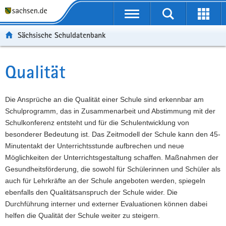
P
Portalübergreifende
o
P
Navigation
Suche
Erweit
r
o
H
starten
öffnen
Sächsische Schuldatenbank
t
r
a
W
a
t
u
e
S
l
a
p
i
e
Qualität
Hauptinhalt
ü
l
t
t
r
b
n
i
e
v
e
a
n
r
i
Die Ansprüche an die Qualität einer Schule sind erkennbar am
r
v
h
e
c
Schulprogramm, das in Zusammenarbeit und Abstimmung mit der
g
i
a
I
e
Schulkonferenz entsteht und für die Schulentwicklung von
r
g
l
n
besonderer Bedeutung ist. Das Zeitmodell der Schule kann den 45-
e
a
t
f
Minutentakt der Unterrichtsstunde aufbrechen und neue
i
t
o
Möglichkeiten der Unterrichtsgestaltung schaffen. Maßnahmen der
f
i
r
Gesundheitsförderung, die sowohl für Schülerinnen und Schüler als
e
o
m
auch für Lehrkräfte an der Schule angeboten werden, spiegeln
n
n
a
ebenfalls den Qualitätsanspruch der Schule wider. Die
d
t
Durchführung interner und externer Evaluationen können dabei
e
i
helfen die Qualität der Schule weiter zu steigern.
N
o