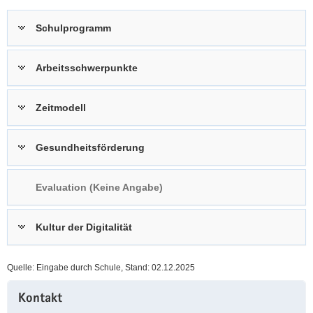
a
n
Schulprogramm
v
i
g
Arbeitsschwerpunkte
a
t
Zeitmodell
i
o
n
Gesundheitsförderung
Evaluation (Keine Angabe)
Kultur der Digitalität
Quelle: Eingabe durch Schule, Stand: 02.12.2025
Weitere
Kontakt
Information