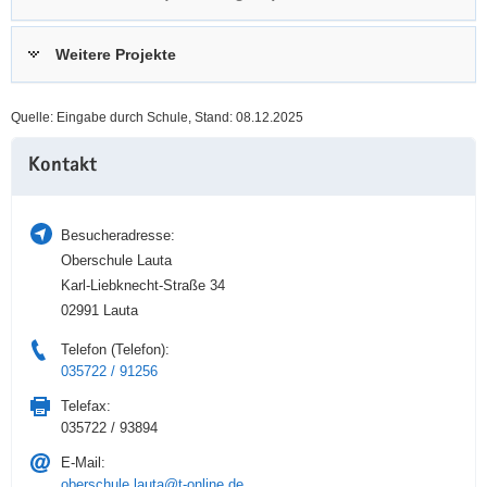
a
n
v
Weitere Projekte
i
g
Quelle: Eingabe durch Schule, Stand: 08.12.2025
a
Weitere
t
Kontakt
Information
i
o
n
Besucheradresse:
Oberschule Lauta
Karl-Liebknecht-Straße 34
02991 Lauta
Telefon (Telefon):
035722 / 91256
Telefax:
035722 / 93894
E-Mail:
oberschule.lauta@t-online.de