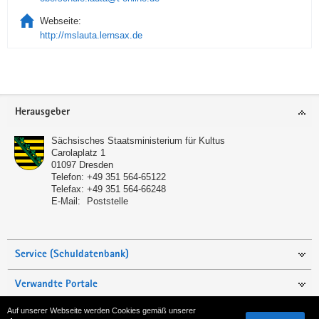
Webseite:
http://mslauta.lernsax.de
Service
Herausgeber
Sächsisches Staatsministerium für Kultus
Carolaplatz 1
01097
Dresden
Telefon:
+49 351 564-65122
Telefax:
+49 351 564-66248
E-Mail:
Poststelle
Service (Schuldatenbank)
Verwandte Portale
Auf unserer Webseite werden Cookies gemäß unserer
Seite empfehlen