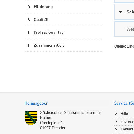
Förderung
a
n
Sch
v
Qualität
i
g
Wei
Professionalität
a
t
Zusammenarbeit
Quelle: Ein
i
o
n
Service
Herausgeber
Service (
Sächsisches Staatsministerium für
Hilfe
Kultus
Impres
Carolaplatz 1
01097
Dresden
Kontakt