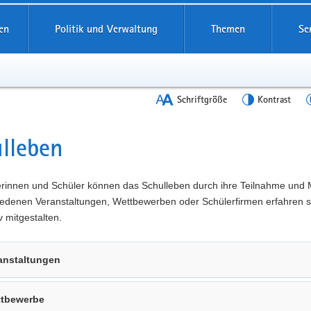
en
Politik und Verwaltung
Themen
Se
Schriftgröße
Kontrast
lleben
t
erinnen und Schüler können das Schulleben durch ihre Teilnahme und 
iedenen Veranstaltungen, Wettbewerben oder Schülerfirmen erfahren s
v mitgestalten.
anstaltungen
tbewerbe