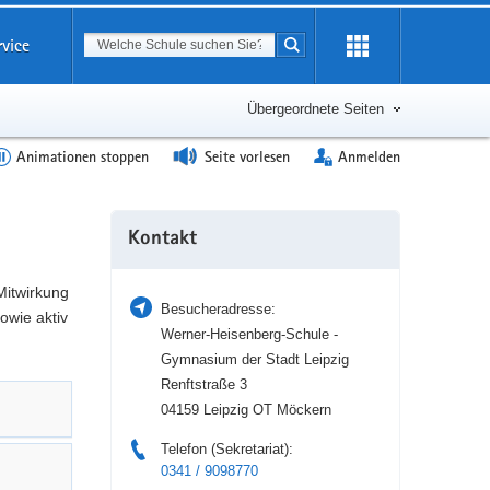
Suchbegriff
rvice
Suche starten
Erweiterung
öffnen
Übergeordnete Seiten
Animationen stoppen
Seite vorlesen
Anmelden
Weitere
Kontakt
Information
Mitwirkung
Besucheradresse:
owie aktiv
Werner-Heisenberg-Schule -
Gymnasium der Stadt Leipzig
Renftstraße 3
04159 Leipzig OT Möckern
Telefon (Sekretariat):
0341 / 9098770