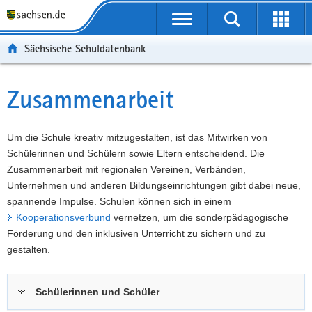
P
Portalübergreifende
o
P
Navigation
Suche
Erweit
r
o
H
starten
öffnen
Sächsische Schuldatenbank
t
r
a
W
a
t
u
e
S
l
a
p
i
e
Zusammenarbeit
Hauptinhalt
ü
l
t
t
r
b
n
i
e
v
e
a
n
r
i
Um die Schule kreativ mitzugestalten, ist das Mitwirken von
r
v
h
e
c
Schülerinnen und Schülern sowie Eltern entscheidend. Die
g
i
a
I
e
Zusammenarbeit mit regionalen Vereinen, Verbänden,
r
g
l
n
Unternehmen und anderen Bildungseinrichtungen gibt dabei neue,
e
a
t
f
spannende Impulse. Schulen können sich in einem
i
t
o
Kooperationsverbund
vernetzen, um die sonderpädagogische
f
i
r
Förderung und den inklusiven Unterricht zu sichern und zu
e
o
m
gestalten.
n
n
a
d
t
Schülerinnen und Schüler
e
i
N
o