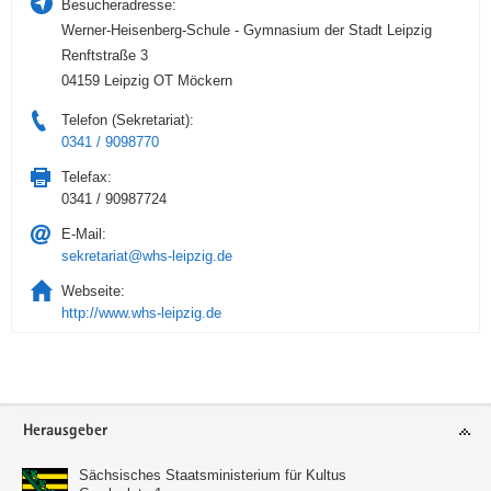
Besucheradresse:
Werner-Heisenberg-Schule - Gymnasium der Stadt Leipzig
Renftstraße 3
04159 Leipzig OT Möckern
Telefon (Sekretariat):
0341 / 9098770
Telefax:
0341 / 90987724
E-Mail:
sekretariat@whs-leipzig.de
Webseite:
http://www.whs-leipzig.de
Service
Herausgeber
Sächsisches Staatsministerium für Kultus