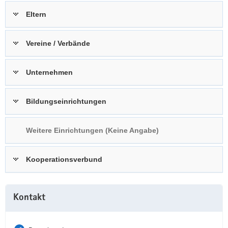
a
n
Eltern
v
i
Vereine / Verbände
g
a
t
Unternehmen
i
o
Bildungseinrichtungen
n
Weitere Einrichtungen (Keine Angabe)
Kooperationsverbund
Weitere
Kontakt
Information