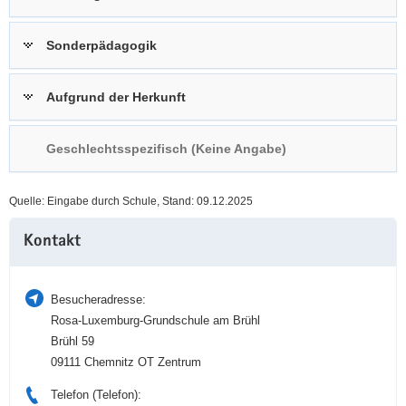
a
n
v
Sonderpädagogik
i
g
Aufgrund der Herkunft
a
t
i
Geschlechtsspezifisch (Keine Angabe)
o
n
Quelle: Eingabe durch Schule, Stand: 09.12.2025
Weitere
Kontakt
Information
Besucheradresse:
Rosa-Luxemburg-Grundschule am Brühl
Brühl 59
09111 Chemnitz OT Zentrum
Telefon (Telefon):