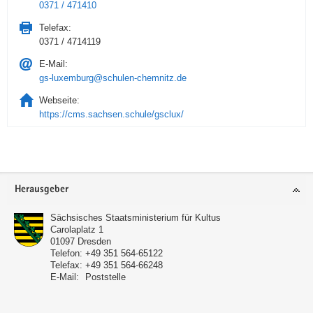
0371 / 471410
Telefax:
0371 / 4714119
E-Mail:
gs-luxemburg@schulen-chemnitz.de
Webseite:
https://cms.sachsen.schule/gsclux/
Service
Herausgeber
Sächsisches Staatsministerium für Kultus
Carolaplatz 1
01097
Dresden
Telefon:
+49 351 564-65122
Telefax:
+49 351 564-66248
E-Mail:
Poststelle