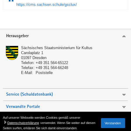
https://cms.sachsen.schule/gsclux/
Service
Herausgeber
Sächsisches Staatsministerium für Kultus
Carolaplatz 1
01097
Dresden
Telefon:
+49 351 564-65122
Telefax:
+49 351 564-66248
E-Mail:
Poststelle
Service (Schuldatenbank)
Verwandte Portale
Auf unserer Webseite werden Cookies gemäß unserer
Seite empfehlen
Datenschutzerklärung
verwendet. Wenn Sie weiter auf diesen
Verstanden
Seiten surfen, erklären Sie sich damit einverstanden.