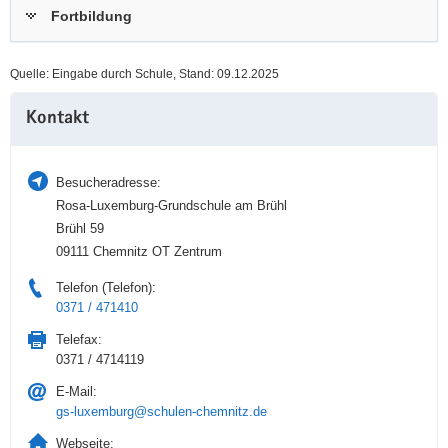
Fortbildung
a
n
v
i
Quelle: Eingabe durch Schule, Stand: 09.12.2025
g
Weitere
a
Kontakt
Information
t
i
o
Besucheradresse:
n
Rosa-Luxemburg-Grundschule am Brühl
Brühl 59
09111 Chemnitz OT Zentrum
Telefon (Telefon):
0371 / 471410
Telefax:
0371 / 4714119
E-Mail:
gs-luxemburg@schulen-chemnitz.de
Webseite: