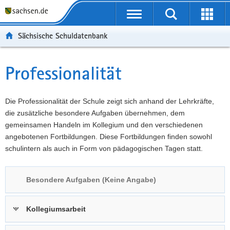
P
Portalübergreifende
o
P
Navigation
Suche
Erweit
r
o
H
starten
öffnen
Sächsische Schuldatenbank
t
r
a
W
a
t
u
e
S
l
a
p
i
e
Professionalität
Hauptinhalt
ü
l
t
t
r
b
n
i
e
v
e
a
n
r
i
Die Professionalität der Schule zeigt sich anhand der Lehrkräfte,
r
v
h
e
c
die zusätzliche besondere Aufgaben übernehmen, dem
g
i
a
I
e
gemeinsamen Handeln im Kollegium und den verschiedenen
r
g
l
n
angebotenen Fortbildungen. Diese Fortbildungen finden sowohl
e
a
t
f
schulintern als auch in Form von pädagogischen Tagen statt.
i
t
o
f
i
r
Besondere Aufgaben (Keine Angabe)
e
o
m
n
n
a
d
t
Kollegiumsarbeit
e
i
N
o