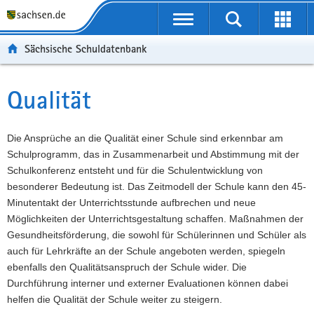
P
Portalübergreifende
o
P
Navigation
Suche
Erweit
r
o
H
starten
öffnen
Sächsische Schuldatenbank
t
r
a
W
a
t
u
e
S
l
a
p
i
e
Qualität
Hauptinhalt
ü
l
t
t
r
b
n
i
e
v
e
a
n
r
i
Die Ansprüche an die Qualität einer Schule sind erkennbar am
r
v
h
e
c
Schulprogramm, das in Zusammenarbeit und Abstimmung mit der
g
i
a
I
e
Schulkonferenz entsteht und für die Schulentwicklung von
r
g
l
n
besonderer Bedeutung ist. Das Zeitmodell der Schule kann den 45-
e
a
t
f
Minutentakt der Unterrichtsstunde aufbrechen und neue
i
t
o
Möglichkeiten der Unterrichtsgestaltung schaffen. Maßnahmen der
f
i
r
Gesundheitsförderung, die sowohl für Schülerinnen und Schüler als
e
o
m
auch für Lehrkräfte an der Schule angeboten werden, spiegeln
n
n
a
ebenfalls den Qualitätsanspruch der Schule wider. Die
d
t
Durchführung interner und externer Evaluationen können dabei
e
i
helfen die Qualität der Schule weiter zu steigern.
N
o