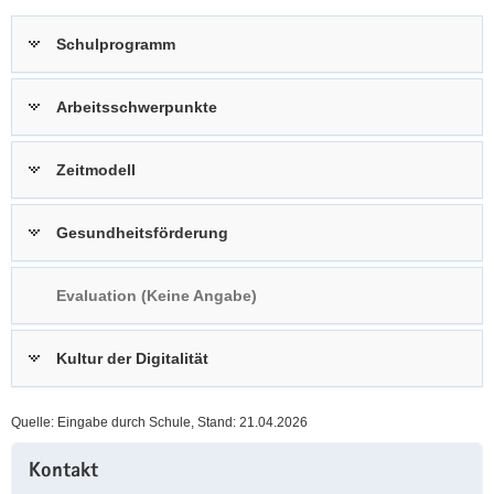
a
n
Schulprogramm
v
i
g
Arbeitsschwerpunkte
a
t
Zeitmodell
i
o
n
Gesundheitsförderung
Evaluation (Keine Angabe)
Kultur der Digitalität
Quelle: Eingabe durch Schule, Stand: 21.04.2026
Weitere
Kontakt
Information