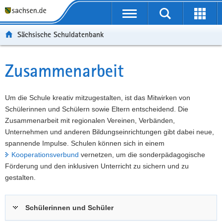
P
Portalübergreifende
o
P
Navigation
Suche
Erweit
r
o
H
starten
öffnen
Sächsische Schuldatenbank
t
r
a
W
a
t
u
e
S
l
a
p
i
e
Zusammenarbeit
Hauptinhalt
ü
l
t
t
r
b
n
i
e
v
e
a
n
r
i
Um die Schule kreativ mitzugestalten, ist das Mitwirken von
r
v
h
e
c
Schülerinnen und Schülern sowie Eltern entscheidend. Die
g
i
a
I
e
Zusammenarbeit mit regionalen Vereinen, Verbänden,
r
g
l
n
Unternehmen und anderen Bildungseinrichtungen gibt dabei neue,
e
a
t
f
spannende Impulse. Schulen können sich in einem
i
t
o
Kooperationsverbund
vernetzen, um die sonderpädagogische
f
i
r
Förderung und den inklusiven Unterricht zu sichern und zu
e
o
m
gestalten.
n
n
a
d
t
Schülerinnen und Schüler
e
i
N
o