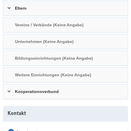
a
n
Eltern
v
i
Vereine / Verbände (Keine Angabe)
g
a
t
Unternehmen (Keine Angabe)
i
o
Bildungseinrichtungen (Keine Angabe)
n
Weitere Einrichtungen (Keine Angabe)
Kooperationsverbund
Weitere
Kontakt
Information