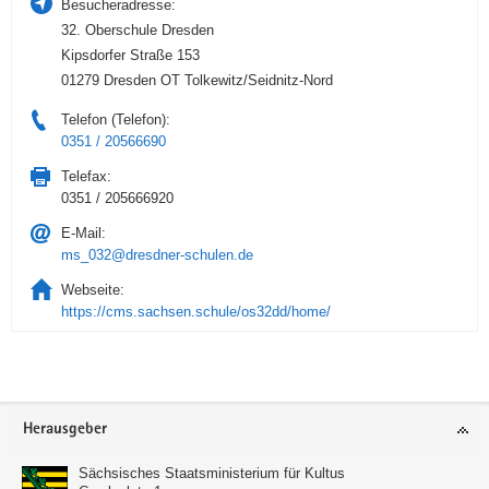
Besucheradresse:
32. Oberschule Dresden
Kipsdorfer Straße 153
01279 Dresden OT Tolkewitz/Seidnitz-Nord
Telefon (Telefon):
0351 / 20566690
Telefax:
0351 / 205666920
E-Mail:
ms_032@dresdner-schulen.de
Webseite:
https://cms.sachsen.schule/os32dd/home/
Service
Herausgeber
Sächsisches Staatsministerium für Kultus