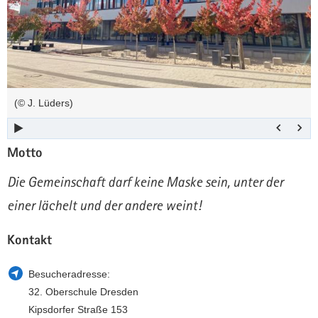
a
n
v
i
g
a
t
(© J. Lüders)
i
o
n
Motto
Die Gemeinschaft darf keine Maske sein, unter der
einer lächelt und der andere weint!
Kontakt
Besucheradresse:
32. Oberschule Dresden
Kipsdorfer Straße 153