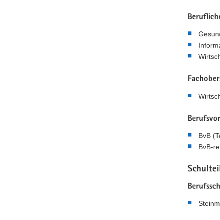
Beruflic
Gesund
Inform
Wirtsch
Fachober
Wirtsch
Berufsvo
BvB (Te
BvB-reh
Schulte
Berufssch
Steinm