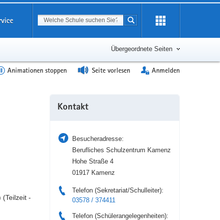
Suchbegriff
rvice
Suche starten
Erweiterung
öffnen
Übergeordnete Seiten
Animationen stoppen
Seite vorlesen
Anmelden
Weitere
Kontakt
Information
Besucheradresse:
Berufliches Schulzentrum Kamenz
Hohe Straße 4
01917 Kamenz
Telefon (Sekretariat/Schulleiter):
Teilzeit -
03578 / 374411
Telefon (Schülerangelegenheiten):