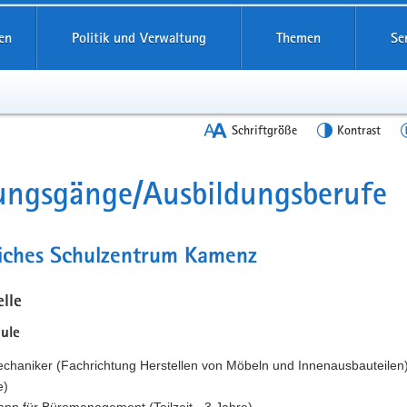
en
Politik und Verwaltung
Themen
Se
Schriftgröße
Kontrast
ungsgänge/Ausbildungsberufe
t
liches Schulzentrum Kamenz
lle
ule
chaniker (Fachrichtung Herstellen von Möbeln und Innenausbauteilen) (
e)
nn für Büromanagement (Teilzeit - 3 Jahre)