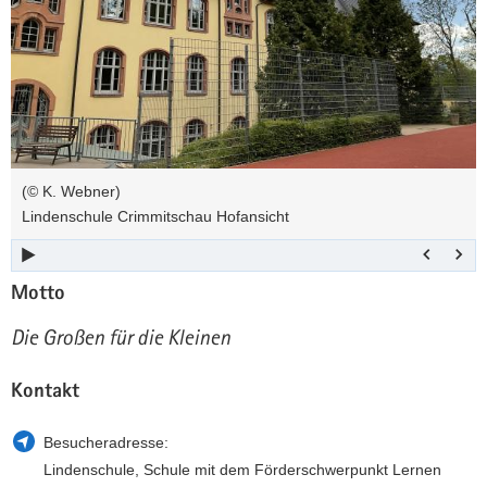
a
n
v
i
g
a
t
i
(© K. Webner)
o
Lindenschule Crimmitschau Hofansicht
n
Motto
Die Großen für die Kleinen
Kontakt
Besucheradresse:
Lindenschule, Schule mit dem Förderschwerpunkt Lernen