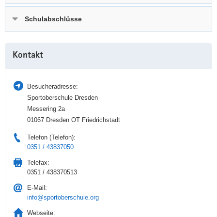
a
n
Schulabschlüsse
v
i
g
Weitere
a
Kontakt
Information
t
i
Besucheradresse:
o
Sportoberschule Dresden
n
Messering 2a
01067 Dresden OT Friedrichstadt
Telefon (Telefon):
0351 / 43837050
Telefax:
0351 / 438370513
E-Mail:
info@sportoberschule.org
Webseite: