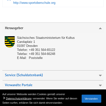
http://www.sportoberschule.org
Service
Herausgeber
Sächsisches Staatsministerium für Kultus
Carolaplatz 1
01097
Dresden
Telefon:
+49 351 564-65122
Telefax:
+49 351 564-66248
E-Mail:
Poststelle
Service (Schuldatenbank)
Verwandte Portale
Auf unserer Webseite werden Cookies gemäß unserer
Seite empfehlen
Datenschutzerklärung
verwendet. Wenn Sie weiter auf diesen
Verstanden
Seiten surfen, erklären Sie sich damit einverstanden.