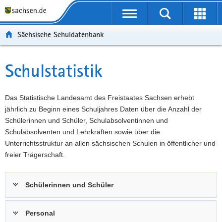
P
Portalübergreifende
o
P
Navigation
Suche
Erweit
r
o
H
starten
öffnen
Sächsische Schuldatenbank
t
r
a
W
a
t
u
e
S
l
a
p
i
e
Schulstatistik
Hauptinhalt
ü
l
t
t
r
b
n
i
e
v
e
a
n
r
i
Das Statistische Landesamt des Freistaates Sachsen erhebt
r
v
h
e
c
jährlich zu Beginn eines Schuljahres Daten über die Anzahl der
g
i
a
I
e
Schülerinnen und Schüler, Schulabsolventinnen und
r
g
l
n
Schulabsolventen und Lehrkräften sowie über die
e
a
t
f
Unterrichtsstruktur an allen sächsischen Schulen in öffentlicher und
i
t
o
freier Trägerschaft.
f
i
r
e
o
m
Schülerinnen und Schüler
n
n
a
d
t
e
i
Personal
N
o