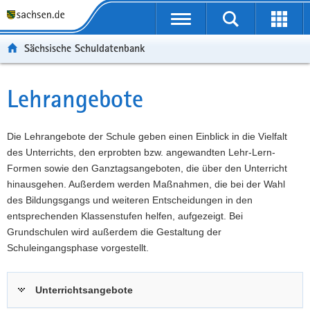
P
Portalübergreifende
o
P
Navigation
Suche
Erweit
r
o
H
starten
öffnen
Sächsische Schuldatenbank
t
r
a
W
a
t
u
e
S
l
a
p
i
e
Lehrangebote
Hauptinhalt
ü
l
t
t
r
b
n
i
e
v
e
a
n
r
i
Die Lehrangebote der Schule geben einen Einblick in die Vielfalt
r
v
h
e
c
des Unterrichts, den erprobten bzw. angewandten Lehr-Lern-
g
i
a
I
e
Formen sowie den Ganztagsangeboten, die über den Unterricht
r
g
l
n
hinausgehen. Außerdem werden Maßnahmen, die bei der Wahl
e
a
t
f
des Bildungsgangs und weiteren Entscheidungen in den
i
t
o
entsprechenden Klassenstufen helfen, aufgezeigt. Bei
f
i
r
Grundschulen wird außerdem die Gestaltung der
e
o
m
Schuleingangsphase vorgestellt.
n
n
a
d
t
Unterrichtsangebote
e
i
N
o