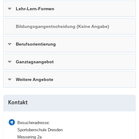
a
n
Lehr-Lern-Formen
v
i
Bildungsgangentscheidung (Keine Angabe)
g
a
t
Berufsorientierung
i
o
Ganztagsangebot
n
Weitere Angebote
Weitere
Kontakt
Information
Besucheradresse:
Sportoberschule Dresden
Messering 2a