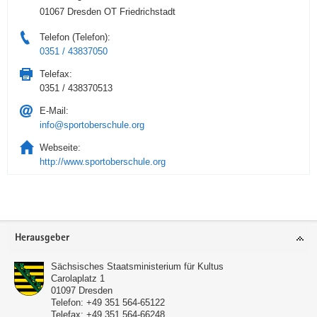
01067 Dresden OT Friedrichstadt
Telefon (Telefon):
0351 / 43837050
Telefax:
0351 / 438370513
E-Mail:
info@sportoberschule.org
Webseite:
http://www.sportoberschule.org
Service
Herausgeber
Sächsisches Staatsministerium für Kultus
Carolaplatz 1
01097
Dresden
Telefon:
+49 351 564-65122
Telefax:
+49 351 564-66248