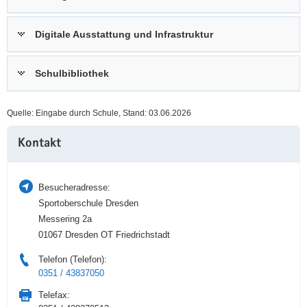
a
n
v
Digitale Ausstattung und Infrastruktur
i
g
Schulbibliothek
a
t
i
Quelle: Eingabe durch Schule, Stand: 03.06.2026
o
Weitere
n
Kontakt
Information
Besucheradresse:
Sportoberschule Dresden
Messering 2a
01067 Dresden OT Friedrichstadt
Telefon (Telefon):
0351 / 43837050
Telefax: