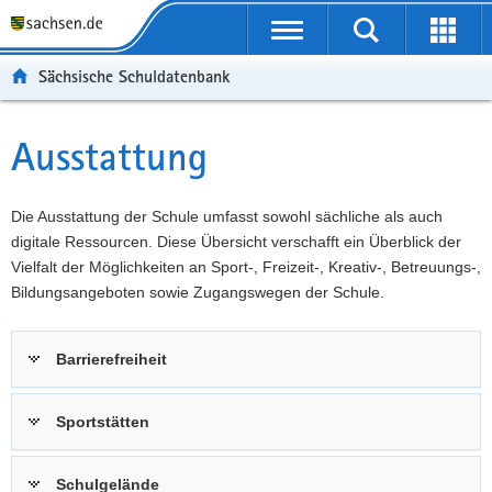
P
Portalübergreifende
o
P
Navigation
Suche
Erweit
r
o
H
starten
öffnen
Sächsische Schuldatenbank
t
r
a
W
a
t
u
e
S
l
a
p
i
e
Ausstattung
Hauptinhalt
ü
l
t
t
r
b
n
i
e
v
e
a
n
r
i
Die Ausstattung der Schule umfasst sowohl sächliche als auch
r
v
h
e
c
digitale Ressourcen. Diese Übersicht verschafft ein Überblick der
g
i
a
I
e
Vielfalt der Möglichkeiten an Sport-, Freizeit-, Kreativ-, Betreuungs-,
r
g
l
n
Bildungsangeboten sowie Zugangswegen der Schule.
e
a
t
f
i
t
o
Barrierefreiheit
f
i
r
e
o
m
n
n
a
Sportstätten
d
t
e
i
Schulgelände
N
o