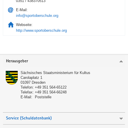
0351 / 438370513
E-Mail:
info@sportoberschule.org
Webseite:
http://www.sportoberschule.org
Service
Herausgeber
Sächsisches Staatsministerium für Kultus
Carolaplatz 1
01097
Dresden
Telefon:
+49 351 564-65122
Telefax:
+49 351 564-66248
E-Mail:
Poststelle
Service (Schuldatenbank)