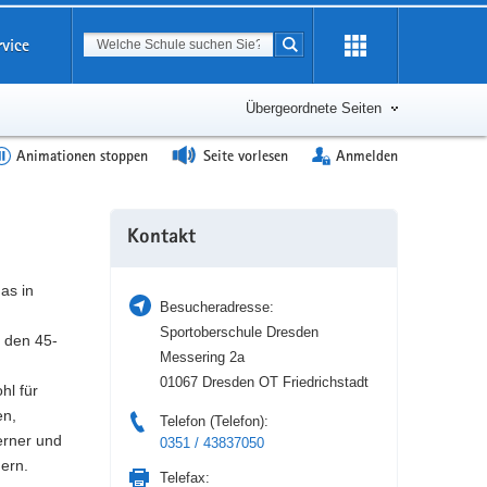
Suchbegriff
rvice
Suche starten
Erweiterung
öffnen
Übergeordnete Seiten
Animationen stoppen
Seite vorlesen
Anmelden
Weitere
Kontakt
Information
as in
Besucheradresse:
Sportoberschule Dresden
 den 45-
Messering 2a
01067 Dresden OT Friedrichstadt
hl für
en,
Telefon (Telefon):
erner und
0351 / 43837050
gern.
Telefax: