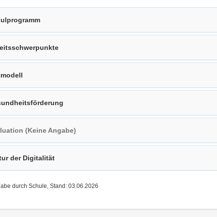
ulprogramm
eitsschwerpunkte
tmodell
undheitsförderung
luation (Keine Angabe)
tur der Digitalität
gabe durch Schule, Stand: 03.06.2026