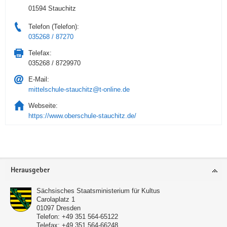
01594 Stauchitz
Telefon (Telefon):
035268 / 87270
Telefax:
035268 / 8729970
E-Mail:
mittelschule-stauchitz@t-online.de
Webseite:
https://www.oberschule-stauchitz.de/
Service
Herausgeber
Sächsisches Staatsministerium für Kultus
Carolaplatz 1
01097
Dresden
Telefon:
+49 351 564-65122
Telefax:
+49 351 564-66248