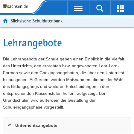
P
Portalübergreifende
o
P
Navigation
Suche
Erweit
r
o
H
starten
öffnen
Sächsische Schuldatenbank
t
r
a
W
a
t
u
e
S
l
a
p
i
e
Lehrangebote
Hauptinhalt
ü
l
t
t
r
b
n
i
e
v
e
a
n
r
i
Die Lehrangebote der Schule geben einen Einblick in die Vielfalt
r
v
h
e
c
des Unterrichts, den erprobten bzw. angewandten Lehr-Lern-
g
i
a
I
e
Formen sowie den Ganztagsangeboten, die über den Unterricht
r
g
l
n
hinausgehen. Außerdem werden Maßnahmen, die bei der Wahl
e
a
t
f
des Bildungsgangs und weiteren Entscheidungen in den
i
t
o
entsprechenden Klassenstufen helfen, aufgezeigt. Bei
f
i
r
Grundschulen wird außerdem die Gestaltung der
e
o
m
Schuleingangsphase vorgestellt.
n
n
a
d
t
Unterrichtsangebote
e
i
N
o