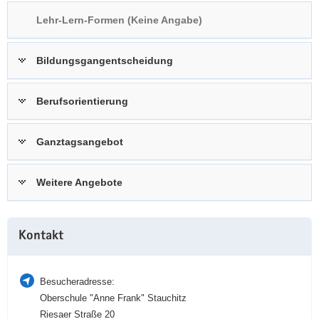
a
n
Lehr-Lern-Formen (Keine Angabe)
v
i
Bildungsgangentscheidung
g
a
t
Berufsorientierung
i
o
Ganztagsangebot
n
Weitere Angebote
Weitere
Kontakt
Information
Besucheradresse:
Oberschule "Anne Frank" Stauchitz
Riesaer Straße 20