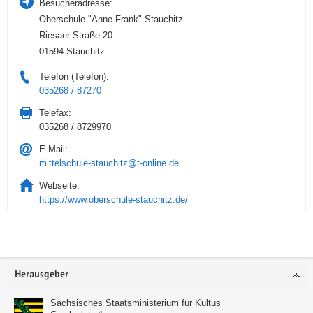
Besucheradresse:
Oberschule "Anne Frank" Stauchitz
Riesaer Straße 20
01594 Stauchitz
Telefon (Telefon):
035268 / 87270
Telefax:
035268 / 8729970
E-Mail:
mittelschule-stauchitz@t-online.de
Webseite:
https://www.oberschule-stauchitz.de/
Service
Herausgeber
Sächsisches Staatsministerium für Kultus