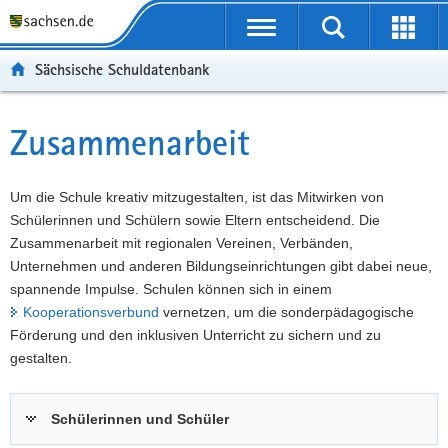
P
Portalübergreifende
o
P
Navigation
Suche
Erweit
r
o
H
starten
öffnen
Sächsische Schuldatenbank
t
r
a
W
a
t
u
e
S
l
a
p
i
e
Zusammenarbeit
Hauptinhalt
ü
l
t
t
r
b
n
i
e
v
e
a
n
r
i
Um die Schule kreativ mitzugestalten, ist das Mitwirken von
r
v
h
e
c
Schülerinnen und Schülern sowie Eltern entscheidend. Die
g
i
a
I
e
Zusammenarbeit mit regionalen Vereinen, Verbänden,
r
g
l
n
Unternehmen und anderen Bildungseinrichtungen gibt dabei neue,
e
a
t
f
spannende Impulse. Schulen können sich in einem
i
t
o
Kooperationsverbund
vernetzen, um die sonderpädagogische
f
i
r
Förderung und den inklusiven Unterricht zu sichern und zu
e
o
m
gestalten.
n
n
a
d
t
Schülerinnen und Schüler
e
i
N
o