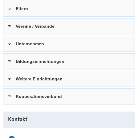
a
n
Eltern
v
i
Vereine / Verbände
g
a
t
Unternehmen
i
o
Bildungseinrichtungen
n
Weitere Einrichtungen
Kooperationsverbund
Weitere
Kontakt
Information