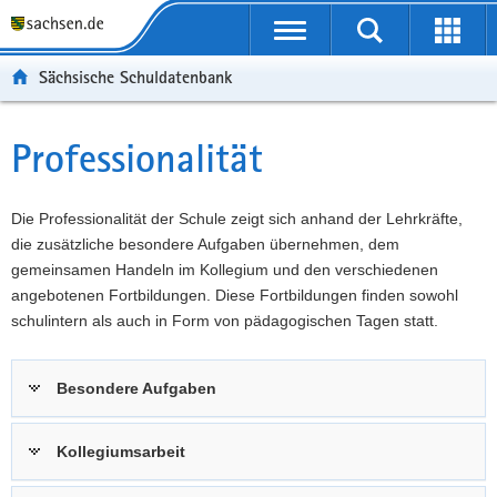
P
Portalübergreifende
o
P
Navigation
Suche
Erweit
r
o
H
starten
öffnen
Sächsische Schuldatenbank
t
r
a
W
a
t
u
e
S
l
a
p
i
e
Professionalität
Hauptinhalt
ü
l
t
t
r
b
n
i
e
v
e
a
n
r
i
Die Professionalität der Schule zeigt sich anhand der Lehrkräfte,
r
v
h
e
c
die zusätzliche besondere Aufgaben übernehmen, dem
g
i
a
I
e
gemeinsamen Handeln im Kollegium und den verschiedenen
r
g
l
n
angebotenen Fortbildungen. Diese Fortbildungen finden sowohl
e
a
t
f
schulintern als auch in Form von pädagogischen Tagen statt.
i
t
o
f
i
r
Besondere Aufgaben
e
o
m
n
n
a
d
t
Kollegiumsarbeit
e
i
N
o