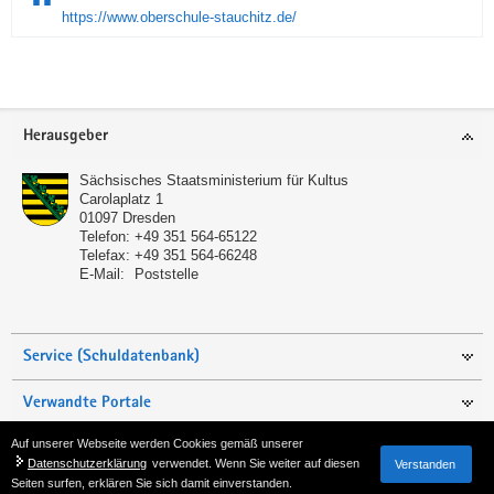
https://www.oberschule-stauchitz.de/
Service
Herausgeber
Sächsisches Staatsministerium für Kultus
Carolaplatz 1
01097
Dresden
Telefon:
+49 351 564-65122
Telefax:
+49 351 564-66248
E-Mail:
Poststelle
Service (Schuldatenbank)
Verwandte Portale
Auf unserer Webseite werden Cookies gemäß unserer
Seite empfehlen
Datenschutzerklärung
verwendet. Wenn Sie weiter auf diesen
Verstanden
Seiten surfen, erklären Sie sich damit einverstanden.