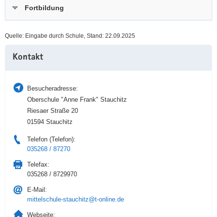
Fortbildung
a
n
v
i
Quelle: Eingabe durch Schule, Stand: 22.09.2025
g
Weitere
a
Kontakt
Information
t
i
o
Besucheradresse:
n
Oberschule "Anne Frank" Stauchitz
Riesaer Straße 20
01594 Stauchitz
Telefon (Telefon):
035268 / 87270
Telefax:
035268 / 8729970
E-Mail:
mittelschule-stauchitz@t-online.de
Webseite: