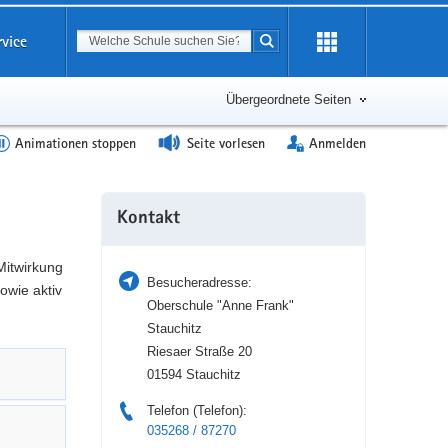
Suchbegriff
rvice
Suche starten
Erweiterung
öffnen
Übergeordnete Seiten
Animationen stoppen
Seite vorlesen
Anmelden
Weitere
Kontakt
Information
Mitwirkung
Besucheradresse:
owie aktiv
Oberschule "Anne Frank"
Stauchitz
Riesaer Straße 20
01594 Stauchitz
Telefon (Telefon):
035268 / 87270