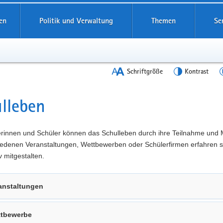
en
Politik und Verwaltung
Themen
Se
Schriftgröße
Kontrast
lleben
t
erinnen und Schüler können das Schulleben durch ihre Teilnahme und 
iedenen Veranstaltungen, Wettbewerben oder Schülerfirmen erfahren s
v mitgestalten.
anstaltungen
tbewerbe