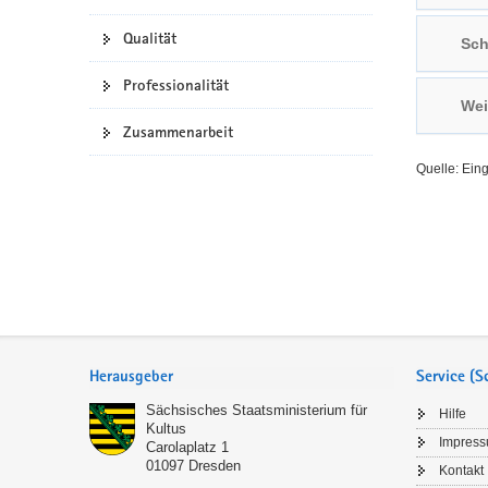
a
n
Qualität
Sch
v
i
Professionalität
g
Wei
a
Zusammenarbeit
t
Quelle: Ein
i
o
n
Service
Herausgeber
Service (
Sächsisches Staatsministerium für
Hilfe
Kultus
Impres
Carolaplatz 1
01097
Dresden
Kontakt