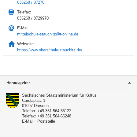
035268 / 87270
Telefax:
035268 / 8729970
E-Mail:
mittelschule-stauchitz@t-online.de
Webseite:
https://www.oberschule-stauchitz.de/
Service
Herausgeber
Sächsisches Staatsministerium für Kultus
Carolaplatz 1
01097
Dresden
Telefon:
+49 351 564-65122
Telefax:
+49 351 564-66248
E-Mail:
Poststelle