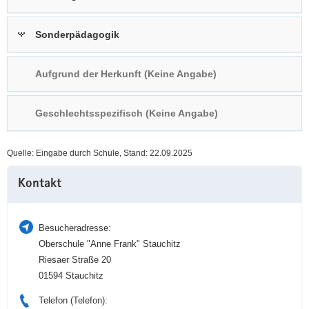
a
n
v
Sonderpädagogik
i
g
Aufgrund der Herkunft (Keine Angabe)
a
t
i
Geschlechtsspezifisch (Keine Angabe)
o
n
Quelle: Eingabe durch Schule, Stand: 22.09.2025
Weitere
Kontakt
Information
Besucheradresse:
Oberschule "Anne Frank" Stauchitz
Riesaer Straße 20
01594 Stauchitz
Telefon (Telefon):