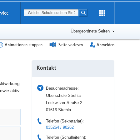
Suchbegriff
rvice
Suche starten
Erweiterung
öffnen
Übergeordnete Seiten
Animationen stoppen
Seite vorlesen
Anmelden
Weitere
Kontakt
Information
Mitwirkung
Besucheradresse:
owie aktiv
Oberschule Strehla
Leckwitzer Straße 2
01616 Strehla
Telefon (Sekretariat):
035264 / 90262
Telefon (Schulleiterin):