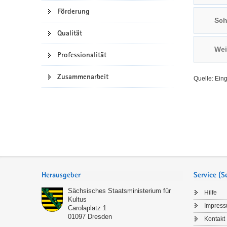
Förderung
a
n
Sch
v
Qualität
i
g
Wei
Professionalität
a
t
Zusammenarbeit
Quelle: Ein
i
o
n
Service
Herausgeber
Service (
Sächsisches Staatsministerium für
Hilfe
Kultus
Impres
Carolaplatz 1
01097
Dresden
Kontakt