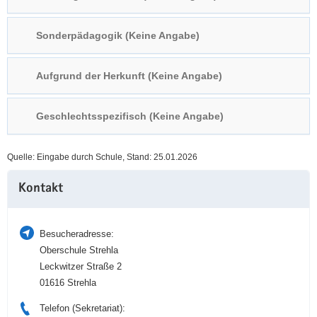
a
n
v
Sonderpädagogik (Keine Angabe)
i
g
Aufgrund der Herkunft (Keine Angabe)
a
t
i
Geschlechtsspezifisch (Keine Angabe)
o
n
Quelle: Eingabe durch Schule, Stand: 25.01.2026
Weitere
Kontakt
Information
Besucheradresse:
Oberschule Strehla
Leckwitzer Straße 2
01616 Strehla
Telefon (Sekretariat):