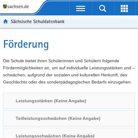
P
Portalübergreifende
o
P
Navigation
Suche
Erweit
r
o
H
starten
öffnen
Sächsische Schuldatenbank
t
r
a
W
a
t
u
e
S
l
a
p
i
e
Förderung
Hauptinhalt
ü
l
t
t
r
b
n
i
e
v
e
a
n
r
i
Die Schule bietet ihren Schülerinnen und Schülern folgende
r
v
h
e
c
Fördermöglichkeiten an, um auf individuelle Leistungsstärken und –
g
i
a
I
e
schwächen, aufgrund der sozialen und kulturellen Herkunft, des
r
g
l
n
Geschlechts oder des sonderpädagogischen Bedarfs einzugehen.
e
a
t
f
i
t
o
Leistungsstärken (Keine Angabe)
f
i
r
e
o
m
n
n
a
Teilleistungsschwächen (Keine Angabe)
d
t
e
i
Leistungsschwächen (Keine Angabe)
N
o