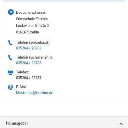
Besucheradresse:
Oberschule Strehla
Leckwitzer Straße 2
01616 Strehla
Telefon (Sekretariat):
035264 / 90262
Telefon (Schulleiterin):
035264 / 22788
Telefax:
035264 / 22787
E-Mail:
Msstrehla@t-online.de
Service
Herausgeber