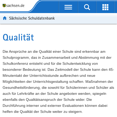
P
Portalübergreifende
o
P
Navigation
Suche
Erweit
r
o
H
starten
öffnen
Sächsische Schuldatenbank
t
r
a
W
a
t
u
e
S
l
a
p
i
e
Qualität
Hauptinhalt
ü
l
t
t
r
b
n
i
e
v
e
a
n
r
i
Die Ansprüche an die Qualität einer Schule sind erkennbar am
r
v
h
e
c
Schulprogramm, das in Zusammenarbeit und Abstimmung mit der
g
i
a
I
e
Schulkonferenz entsteht und für die Schulentwicklung von
r
g
l
n
besonderer Bedeutung ist. Das Zeitmodell der Schule kann den 45-
e
a
t
f
Minutentakt der Unterrichtsstunde aufbrechen und neue
i
t
o
Möglichkeiten der Unterrichtsgestaltung schaffen. Maßnahmen der
f
i
r
Gesundheitsförderung, die sowohl für Schülerinnen und Schüler als
e
o
m
auch für Lehrkräfte an der Schule angeboten werden, spiegeln
n
n
a
ebenfalls den Qualitätsanspruch der Schule wider. Die
d
t
Durchführung interner und externer Evaluationen können dabei
e
i
helfen die Qualität der Schule weiter zu steigern.
N
o