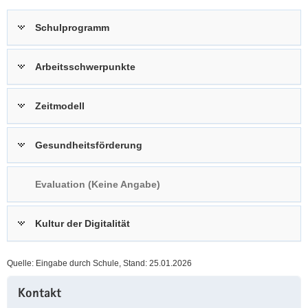
a
n
Schulprogramm
v
i
g
Arbeitsschwerpunkte
a
t
Zeitmodell
i
o
n
Gesundheitsförderung
Evaluation (Keine Angabe)
Kultur der Digitalität
Quelle: Eingabe durch Schule, Stand: 25.01.2026
Weitere
Kontakt
Information