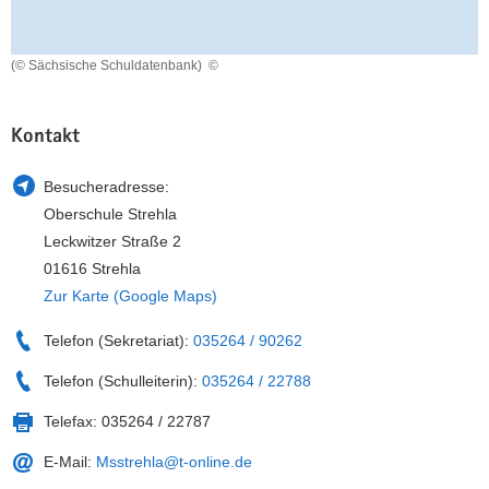
a
n
v
(© Sächsische Schuldatenbank)
©
i
g
a
Kontakt
t
i
Besucheradresse:
o
Oberschule Strehla
n
Leckwitzer Straße 2
01616 Strehla
Zur Karte (Google Maps)
Telefon (Sekretariat):
035264 / 90262
Telefon (Schulleiterin):
035264 / 22788
Telefax:
035264 / 22787
E-Mail:
Msstrehla@t-online.de