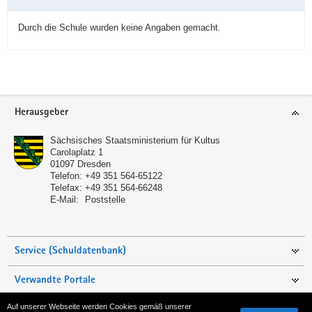
Durch die Schule wurden keine Angaben gemacht.
Service
Herausgeber
Sächsisches Staatsministerium für Kultus
Carolaplatz 1
01097
Dresden
Telefon:
+49 351 564-65122
Telefax:
+49 351 564-66248
E-Mail:
Poststelle
Service (Schuldatenbank)
Verwandte Portale
Auf unserer Webseite werden Cookies gemäß unserer
Seite empfehlen