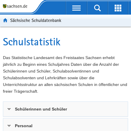
P
Portalübergreifende
o
P
Navigation
Suche
Erweit
r
o
H
starten
öffnen
Sächsische Schuldatenbank
t
r
a
W
a
t
u
e
S
l
a
p
i
e
Schulstatistik
Hauptinhalt
ü
l
t
t
r
b
n
i
e
v
e
a
n
r
i
Das Statistische Landesamt des Freistaates Sachsen erhebt
r
v
h
e
c
jährlich zu Beginn eines Schuljahres Daten über die Anzahl der
g
i
a
I
e
Schülerinnen und Schüler, Schulabsolventinnen und
r
g
l
n
Schulabsolventen und Lehrkräften sowie über die
e
a
t
f
Unterrichtsstruktur an allen sächsischen Schulen in öffentlicher und
i
t
o
freier Trägerschaft.
f
i
r
e
o
m
Schülerinnen und Schüler
n
n
a
d
t
e
i
Personal
N
o