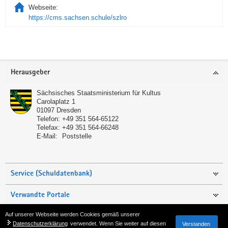
Webseite:
https://cms.sachsen.schule/szlro
Service
Herausgeber
Sächsisches Staatsministerium für Kultus
Carolaplatz 1
01097
Dresden
Telefon:
+49 351 564-65122
Telefax:
+49 351 564-66248
E-Mail:
Poststelle
Service (Schuldatenbank)
Verwandte Portale
Auf unserer Webseite werden Cookies gemäß unserer
Seite empfehlen
Datenschutzerklärung
verwendet. Wenn Sie weiter auf diesen
Verstanden