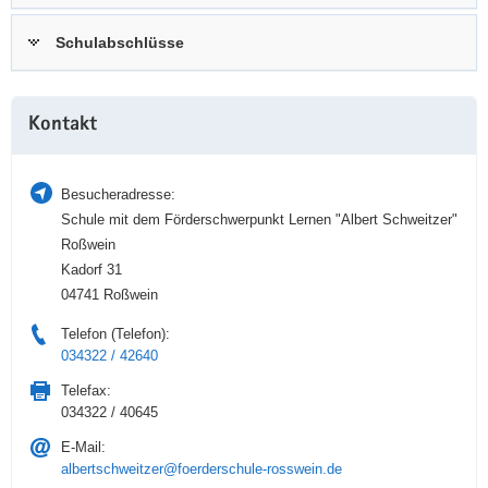
a
n
Schulabschlüsse
v
i
g
Weitere
a
Kontakt
Information
t
i
Besucheradresse:
o
Schule mit dem Förderschwerpunkt Lernen "Albert Schweitzer"
n
Roßwein
Kadorf 31
04741 Roßwein
Telefon (Telefon):
034322 / 42640
Telefax:
034322 / 40645
E-Mail:
albertschweitzer@foerderschule-rosswein.de