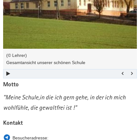
a
n
v
i
g
a
t
i
(© Lehrer)
o
Gesamtansicht unserer schönen Schule
n
Motto
"Meine Schule,in die ich gern gehe, in der ich mich
wohlfühle, die gewaltfrei ist !"
Kontakt
Besucheradresse: