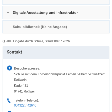
a
n
v
Digitale Ausstattung und Infrastruktur
i
g
Schulbibliothek (Keine Angabe)
a
t
i
Quelle: Eingabe durch Schule, Stand: 09.07.2026
o
Weitere
n
Kontakt
Information
Besucheradresse:
Schule mit dem Förderschwerpunkt Lernen "Albert Schweitzer"
Roßwein
Kadorf 31
04741 Roßwein
Telefon (Telefon):
034322 / 42640