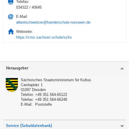
Telefax:
034322 / 40645
E-Mail:
albertschweitzer@foerderschule-rosswein.de
Webseite:
https://cms.sachsen.schule/szlro
Service
Herausgeber
Sächsisches Staatsministerium für Kultus
Carolaplatz 1
01097
Dresden
Telefon:
+49 351 564-65122
Telefax:
+49 351 564-66248
E-Mail:
Poststelle
Service (Schuldatenbank)