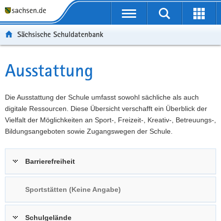
P
Portalübergreifende
o
P
Navigation
Suche
Erweit
r
o
H
starten
öffnen
Sächsische Schuldatenbank
t
r
a
W
a
t
u
e
S
l
a
p
i
e
Ausstattung
Hauptinhalt
ü
l
t
t
r
b
n
i
e
v
e
a
n
r
i
Die Ausstattung der Schule umfasst sowohl sächliche als auch
r
v
h
e
c
digitale Ressourcen. Diese Übersicht verschafft ein Überblick der
g
i
a
I
e
Vielfalt der Möglichkeiten an Sport-, Freizeit-, Kreativ-, Betreuungs-,
r
g
l
n
Bildungsangeboten sowie Zugangswegen der Schule.
e
a
t
f
i
t
o
Barrierefreiheit
f
i
r
e
o
m
n
n
a
Sportstätten (Keine Angabe)
d
t
e
i
Schulgelände
N
o