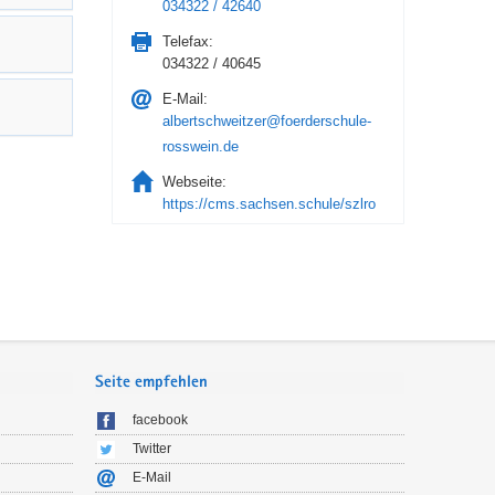
034322 / 42640
Telefax:
034322 / 40645
E-Mail:
albertschweitzer@foerderschule-
rosswein.de
Webseite:
https://cms.sachsen.schule/szlro
Seite empfehlen
facebook
Twitter
E-Mail