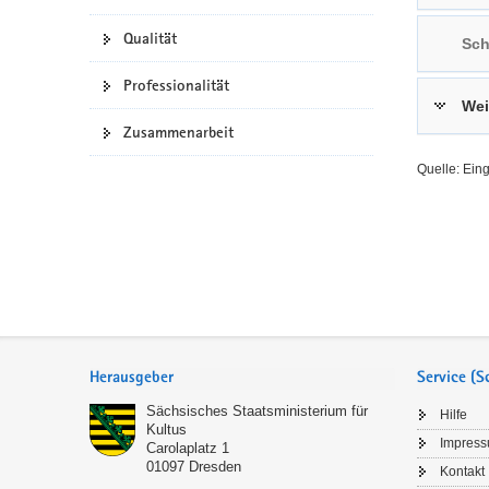
a
n
Qualität
Sch
v
i
Professionalität
g
Wei
a
Zusammenarbeit
t
Quelle: Ein
i
o
n
Service
Herausgeber
Service (
Sächsisches Staatsministerium für
Hilfe
Kultus
Impres
Carolaplatz 1
01097
Dresden
Kontakt