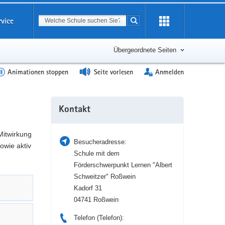
Suchbegriff
rvice
Suche starten
Erweiterung
öffnen
Übergeordnete Seiten
Animationen stoppen
Seite vorlesen
Anmelden
Weitere
Kontakt
Information
Mitwirkung
Besucheradresse:
owie aktiv
Schule mit dem
Förderschwerpunkt Lernen "Albert
Schweitzer" Roßwein
Kadorf 31
04741 Roßwein
Telefon (Telefon):