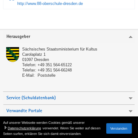
http://www.88-oberschule-dresden.de
Service
Herausgeber
Sächsisches Staatsministerium für Kultus
Carolaplatz 1
01097
Dresden
Telefon:
+49 351 564-65122
Telefax:
+49 351 564-66248
E-Mail:
Poststelle
Service (Schuldatenbank)
Verwandte Portale
Auf unserer Webseite werden Cookies gemäß unserer
Seite empfehlen
Datenschutzerklärung
verwendet. Wenn Sie weiter auf diesen
Verstanden
Seiten surfen, erklären Sie sich damit einverstanden.