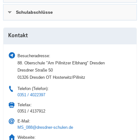
a
n
Schulabschlüsse
v
i
g
Weitere
a
Kontakt
Information
t
i
Besucheradresse:
o
88. Oberschule "Am Pillnitzer Elbhang" Dresden
n
Dresdner Straße 50
01326 Dresden OT Hosterwitz/Pillnitz
Telefon (Telefon):
0351 / 4022397
Telefax:
0351 / 4137912
E-Mail:
MS_088@dresdner-schulen.de
Webseite: