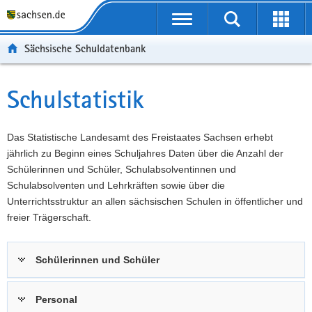
P
Portalübergreifende
o
P
Navigation
Suche
Erweit
r
o
H
starten
öffnen
Sächsische Schuldatenbank
t
r
a
W
a
t
u
e
S
l
a
p
i
e
Schulstatistik
Hauptinhalt
ü
l
t
t
r
b
n
i
e
v
e
a
n
r
i
Das Statistische Landesamt des Freistaates Sachsen erhebt
r
v
h
e
c
jährlich zu Beginn eines Schuljahres Daten über die Anzahl der
g
i
a
I
e
Schülerinnen und Schüler, Schulabsolventinnen und
r
g
l
n
Schulabsolventen und Lehrkräften sowie über die
e
a
t
f
Unterrichtsstruktur an allen sächsischen Schulen in öffentlicher und
i
t
o
freier Trägerschaft.
f
i
r
e
o
m
Schülerinnen und Schüler
n
n
a
d
t
e
i
Personal
N
o