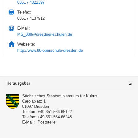
0351 / 4022397
Telefax:
0351 / 4137912
E-Mail:
MS_088@dresdner-schulen.de
Webseite:
http://www.88-oberschule-dresden.de
Service
Herausgeber
Sächsisches Staatsministerium für Kultus
Carolaplatz 1
01097
Dresden
Telefon:
+49 351 564-65122
Telefax:
+49 351 564-66248
E-Mail:
Poststelle