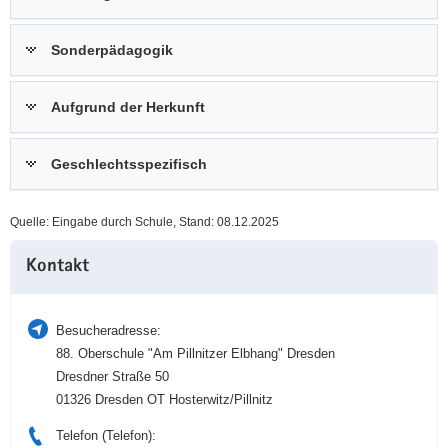
a
n
v
Sonderpädagogik
i
g
Aufgrund der Herkunft
a
t
i
Geschlechtsspezifisch
o
n
Quelle: Eingabe durch Schule, Stand: 08.12.2025
Weitere
Kontakt
Information
Besucheradresse:
88. Oberschule "Am Pillnitzer Elbhang" Dresden
Dresdner Straße 50
01326 Dresden OT Hosterwitz/Pillnitz
Telefon (Telefon):