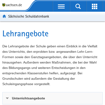
P
Portalübergreifende
o
P
Navigation
Suche
Erweit
r
o
H
starten
öffnen
Sächsische Schuldatenbank
t
r
a
W
a
t
u
e
S
l
a
p
i
e
Lehrangebote
Hauptinhalt
ü
l
t
t
r
b
n
i
e
v
e
a
n
r
i
Die Lehrangebote der Schule geben einen Einblick in die Vielfalt
r
v
h
e
c
des Unterrichts, den erprobten bzw. angewandten Lehr-Lern-
g
i
a
I
e
Formen sowie den Ganztagsangeboten, die über den Unterricht
r
g
l
n
hinausgehen. Außerdem werden Maßnahmen, die bei der Wahl
e
a
t
f
des Bildungsgangs und weiteren Entscheidungen in den
i
t
o
entsprechenden Klassenstufen helfen, aufgezeigt. Bei
f
i
r
Grundschulen wird außerdem die Gestaltung der
e
o
m
Schuleingangsphase vorgestellt.
n
n
a
d
t
Unterrichtsangebote
e
i
N
o