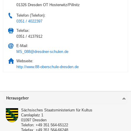
01326 Dresden OT Hosterwitz/Pillnitz
Telefon (Telefon):
0351 / 4022397
Telefax:
0351 / 4137912
E-Mail:
MS_088@dresdner-schulen.de
Webseite:
http://www.88-oberschule-dresden.de
Service
Herausgeber
Sächsisches Staatsministerium für Kultus
Carolaplatz 1
01097
Dresden
Telefon:
+49 351 564-65122
Telefax:
+49 351 564-66248