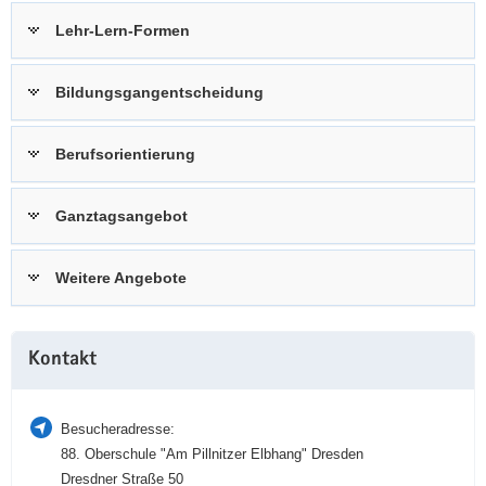
a
n
Lehr-Lern-Formen
v
i
Bildungsgangentscheidung
g
a
t
Berufsorientierung
i
o
Ganztagsangebot
n
Weitere Angebote
Weitere
Kontakt
Information
Besucheradresse:
88. Oberschule "Am Pillnitzer Elbhang" Dresden
Dresdner Straße 50