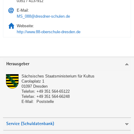
0351 / 4137912
E-Mail:
MS_088@dresdner-schulen.de
Webseite:
http://www.88-oberschule-dresden.de
Service
Herausgeber
Sächsisches Staatsministerium für Kultus
Carolaplatz 1
01097
Dresden
Telefon:
+49 351 564-65122
Telefax:
+49 351 564-66248
E-Mail:
Poststelle
Service (Schuldatenbank)