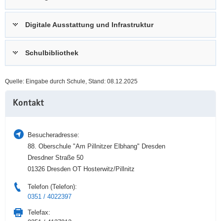
a
n
v
Digitale Ausstattung und Infrastruktur
i
g
Schulbibliothek
a
t
i
Quelle: Eingabe durch Schule, Stand: 08.12.2025
o
Weitere
n
Kontakt
Information
Besucheradresse:
88. Oberschule "Am Pillnitzer Elbhang" Dresden
Dresdner Straße 50
01326 Dresden OT Hosterwitz/Pillnitz
Telefon (Telefon):
0351 / 4022397
Telefax: