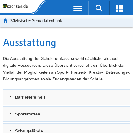
P
Portalübergreifende
o
P
Navigation
Suche
Erweit
r
o
H
starten
öffnen
Sächsische Schuldatenbank
t
r
a
W
a
t
u
e
S
l
a
p
i
e
Ausstattung
Hauptinhalt
ü
l
t
t
r
b
n
i
e
v
e
a
n
r
i
Die Ausstattung der Schule umfasst sowohl sächliche als auch
r
v
h
e
c
digitale Ressourcen. Diese Übersicht verschafft ein Überblick der
g
i
a
I
e
Vielfalt der Möglichkeiten an Sport-, Freizeit-, Kreativ-, Betreuungs-,
r
g
l
n
Bildungsangeboten sowie Zugangswegen der Schule.
e
a
t
f
i
t
o
Barrierefreiheit
f
i
r
e
o
m
n
n
a
Sportstätten
d
t
e
i
Schulgelände
N
o